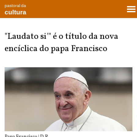
pastoral da
To
cultura
nav
"Laudato si'" é o título da nova
encíclica do papa Francisco