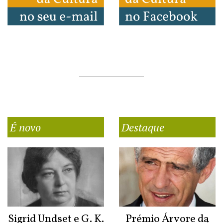
É novo
Destaque
Sigrid Undset e G. K.
Prémio Árvore da