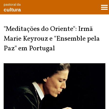
pastoral da
To
cultura
nav
"Meditações do Oriente": Irmã
Marie Keyrouz e "Ensemble pela
Paz" em Portugal