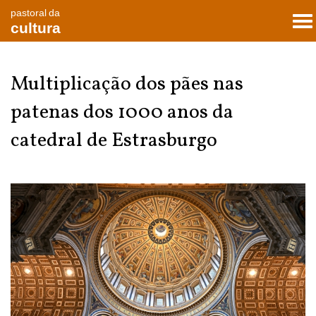
pastoral da
To
cultura
nav
Multiplicação dos pães nas
patenas dos 1000 anos da
catedral de Estrasburgo