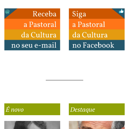
É novo
Destaque