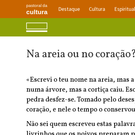
pastoral da
Destaque
Cultura
Espiritua
cultura
Na areia ou no coração
«Escrevi o teu nome na areia, mas 
numa árvore, mas a cortiça caiu. E
pedra desfez-se. Tomado pelo dese
coração, e nele o tempo o conservou
Não sei quem escreveu estas palavr
livrinhos que os noivos preparam p