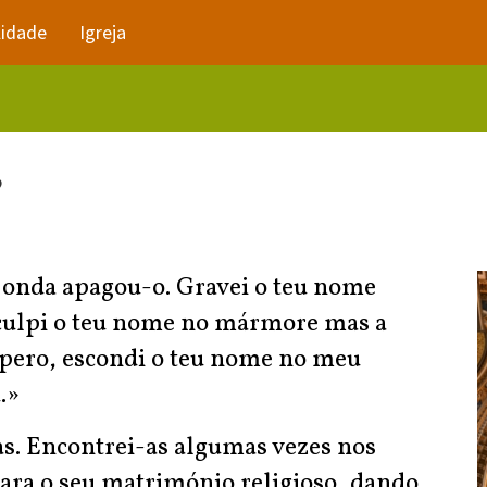
lidade
Igreja
?
a onda apagou-o. Gravei o teu nome
sculpi o teu nome no mármore mas a
spero, escondi o teu nome no meu
.»
as. Encontrei-as algumas vezes nos
ara o seu matrimónio religioso, dando