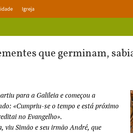
lidade
Igreja
ementes que germinam, sabia
o
partiu para a Galileia e começou a
ndo: «Cumpriu-se o tempo e está próximo
reditai no Evangelho».
, viu Simão e seu irmão André, que