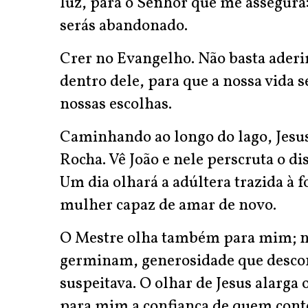
luz, para o Senhor que me assegura:
serás abandonado.
Crer no Evangelho. Não basta aderir
dentro dele, para que a nossa vida 
nossas escolhas.
Caminhando ao longo do lago, Jesus 
Rocha. Vê João e nele perscruta o di
Um dia olhará a adúltera trazida à f
mulher capaz de amar de novo.
O Mestre olha também para mim; n
germinam, generosidade que descon
suspeitava. O olhar de Jesus alarga
para mim a confiança de quem conte