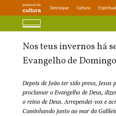
pastoral da
Destaque
Cultura
Espiritua
cultura
Nos teus invernos há s
Evangelho de Doming
Depois de João ter sido preso, Jesus 
proclamar o Evangelho de Deus, dize
o reino de Deus. Arrependei-vos e ac
Caminhando junto ao mar da Galileia