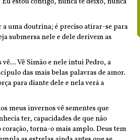
 Eu estou contigo, nunca te deixo, nunca
 a uma doutrina; é preciso atirar-se para
seja submersa nele e dele derivem as
vê... Vê Simão e nele intui Pedro, a
scípulo das mais belas palavras de amor.
orça para diante dele e nela verá a
os meus invernos vê sementes que
hecia ter, capacidades de que não
 o coração, torna-o mais amplo. Deus tem
mpla as estrelas ainda antes que se