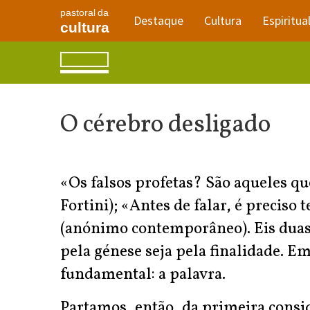
pastoral da
Destaque
Cultura
Espiritua
cultura
O cérebro desligado
«Os falsos profetas? São aqueles q
Fortini); «Antes de falar, é preciso 
(anónimo contemporâneo). Eis duas c
pela génese seja pela finalidade.
fundamental: a palavra.
Partamos, então, da primeira consid