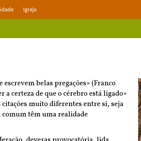
lidade
Igreja
ue escrevem belas pregações» (Franco
ter a certeza de que o cérebro está ligado»
itações muito diferentes entre si, seja
 Em comum têm uma realidade
eração, deveras provocatória, lida