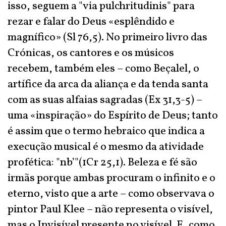
isso, seguem a "via pulchritudinis" para
rezar e falar do Deus «esplêndido e
magnífico» (Sl 76,5). No primeiro livro das
Crónicas, os cantores e os músicos
recebem, também eles – como Beçalel, o
artífice da arca da aliança e da tenda santa
com as suas alfaias sagradas (Ex 31,3-5) –
uma «inspiração» do Espírito de Deus; tanto
é assim que o termo hebraico que indica a
execução musical é o mesmo da atividade
profética: "nb’"(1Cr 25,1). Beleza e fé são
irmãs porque ambas procuram o infinito e o
eterno, visto que a arte – como observava o
pintor Paul Klee – não representa o visível,
mas o Invisível presente no visível. E, como