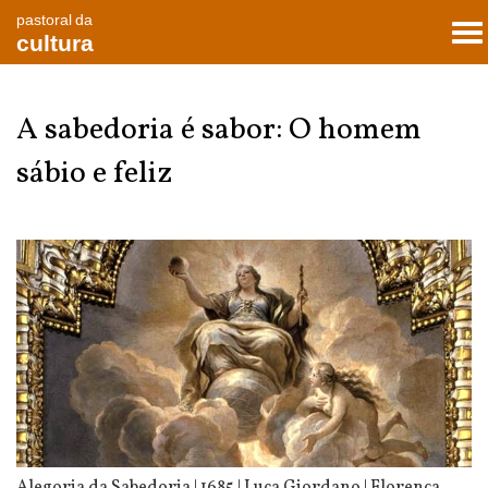
pastoral da
To
cultura
nav
A sabedoria é sabor: O homem
sábio e feliz