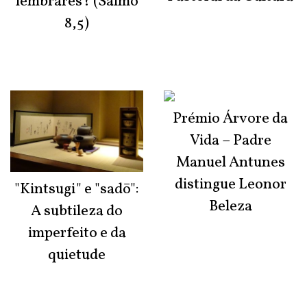
lembrares? (Salmo
8,5)
Prémio Árvore da
Vida – Padre
Manuel Antunes
distingue Leonor
"Kintsugi" e "sadō":
Beleza
A subtileza do
imperfeito e da
quietude