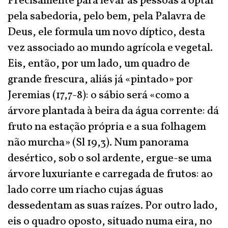
Precisamente para levar as pessoas a optar
pela sabedoria, pelo bem, pela Palavra de
Deus, ele formula um novo díptico, desta
vez associado ao mundo agrícola e vegetal.
Eis, então, por um lado, um quadro de
grande frescura, aliás já «pintado» por
Jeremias (17,7-8): o sábio será «como a
árvore plantada à beira da água corrente: dá
fruto na estação própria e a sua folhagem
não murcha» (Sl 19,3). Num panorama
desértico, sob o sol ardente, ergue-se uma
árvore luxuriante e carregada de frutos: ao
lado corre um riacho cujas águas
dessedentam as suas raízes. Por outro lado,
eis o quadro oposto, situado numa eira, no