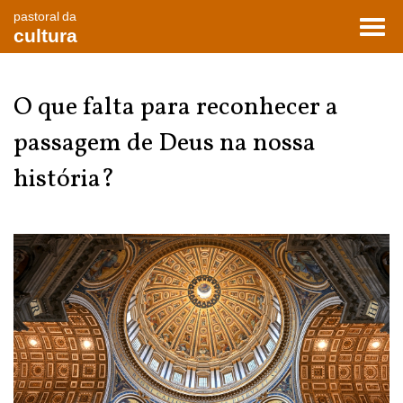
pastoral da
Toggl
cultura
navig
O que falta para reconhecer a
passagem de Deus na nossa
história?