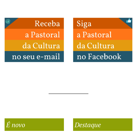
É novo
Destaque