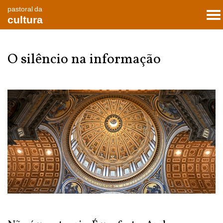
pastoral da
To
cultura
nav
O silêncio na informação