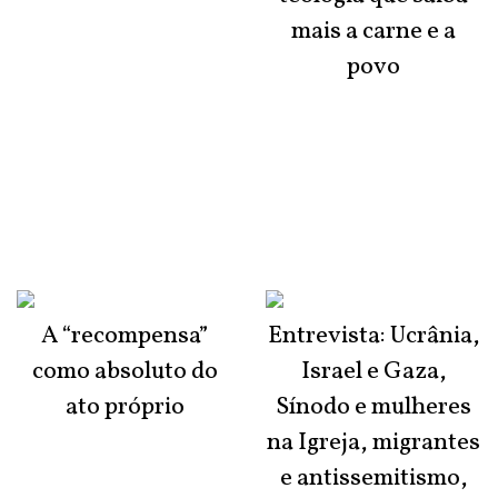
mais a carne e a
povo
A “recompensa”
Entrevista: Ucrânia,
como absoluto do
Israel e Gaza,
ato próprio
Sínodo e mulheres
na Igreja, migrantes
e antissemitismo,