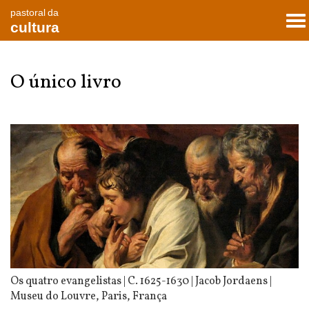
pastoral da
To
cultura
nav
O único livro
Os quatro evangelistas | C. 1625-1630 | Jacob Jordaens |
Museu do Louvre, Paris, França