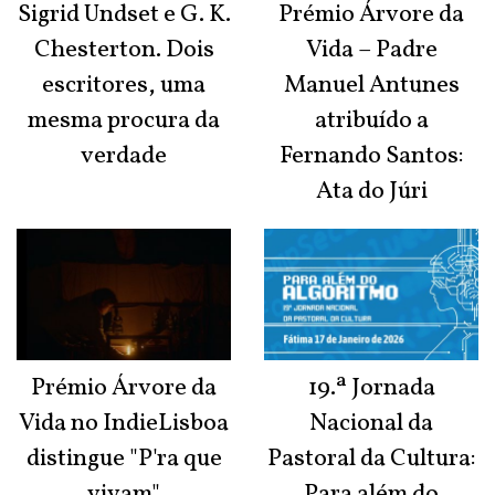
Sigrid Undset e G. K.
Prémio Árvore da
Chesterton. Dois
Vida – Padre
escritores, uma
Manuel Antunes
mesma procura da
atribuído a
verdade
Fernando Santos:
Ata do Júri
Prémio Árvore da
19.ª Jornada
Vida no IndieLisboa
Nacional da
distingue "P'ra que
Pastoral da Cultura:
vivam"
Para além do