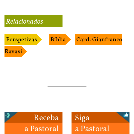
Relacionados
Perspetivas
Bíblia
Card. Gianfranco
Ravasi