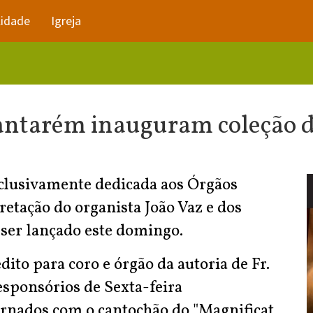
lidade
Igreja
antarém inauguram coleção de
xclusivamente dedicada aos Órgãos
etação do organista João Vaz e dos
i ser lançado este domingo.
ito para coro e órgão da autoria de Fr.
Responsórios de Sexta-feira
lternados com o cantochão do "Magnificat