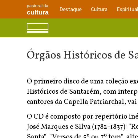
pastoral da
Destaque
Cultura
Espiritua
cultura
Órgãos Históricos de S
O primeiro disco de uma coleção e
Históricos de Santarém, com interpr
cantores da Capella Patriarchal, va
O CD é composto por repertório inéd
José Marques e Silva (1782-1837): "
Santa", "Versos de 5º ou 7º tom", a