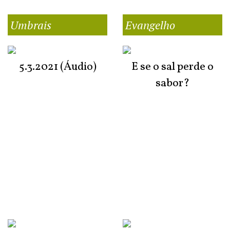
Umbrais
Evangelho
5.3.2021 (Áudio)
E se o sal perde o
sabor?