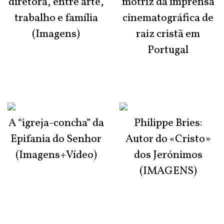
diretora, entre arte,
motriz da imprensa
trabalho e família
cinematográfica de
(Imagens)
raiz cristã em
Portugal
A “igreja-concha” da
Philippe Bries:
Epifania do Senhor
Autor do «Cristo»
(Imagens+Vídeo)
dos Jerónimos
(IMAGENS)