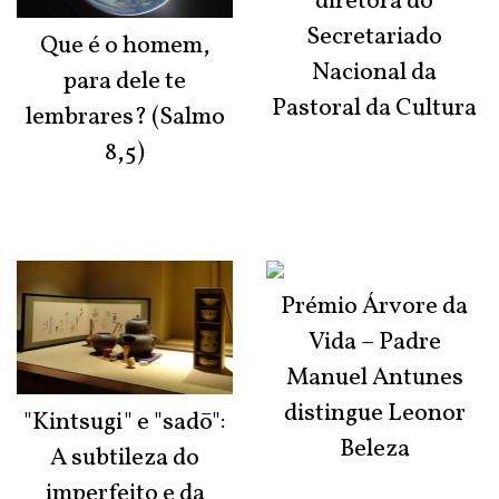
diretora do
Secretariado
Que é o homem,
Nacional da
para dele te
Pastoral da Cultura
lembrares? (Salmo
8,5)
Prémio Árvore da
Vida – Padre
Manuel Antunes
distingue Leonor
"Kintsugi" e "sadō":
Beleza
A subtileza do
imperfeito e da