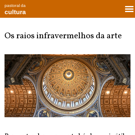
pastoral da
To
cultura
nav
Os raios infravermelhos da arte