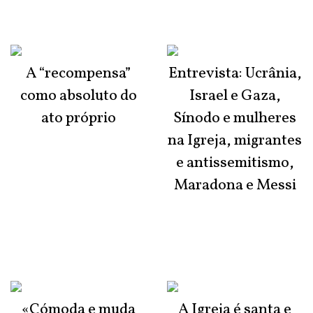
A “recompensa”
Entrevista: Ucrânia,
como absoluto do
Israel e Gaza,
ato próprio
Sínodo e mulheres
na Igreja, migrantes
e antissemitismo,
Maradona e Messi
«Cómoda e muda
A Igreja é santa e