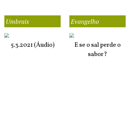
Umbrais
Evangelho
5.3.2021 (Áudio)
E se o sal perde o
sabor?