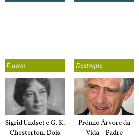
É novo
Destaque
Sigrid Undset e G. K.
Prémio Árvore da
Chesterton. Dois
Vida – Padre