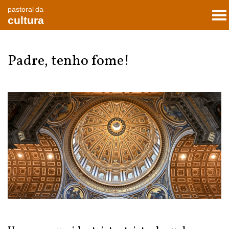
pastoral da
To
cultura
nav
Padre, tenho fome!