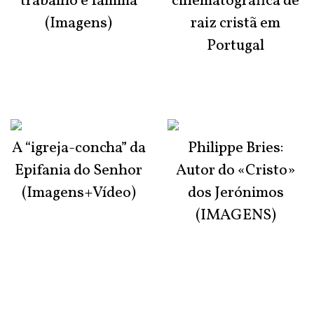
trabalho e família
cinematográfica de
(Imagens)
raiz cristã em
Portugal
A “igreja-concha” da
Philippe Bries:
Epifania do Senhor
Autor do «Cristo»
(Imagens+Vídeo)
dos Jerónimos
(IMAGENS)