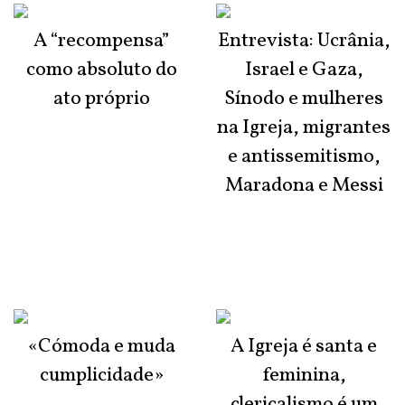
A “recompensa”
Entrevista: Ucrânia,
como absoluto do
Israel e Gaza,
ato próprio
Sínodo e mulheres
na Igreja, migrantes
e antissemitismo,
Maradona e Messi
«Cómoda e muda
A Igreja é santa e
cumplicidade»
feminina,
clericalismo é um