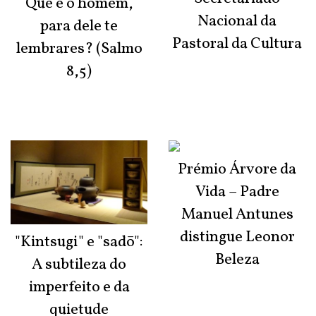
Que é o homem,
Nacional da
para dele te
Pastoral da Cultura
lembrares? (Salmo
8,5)
Prémio Árvore da
Vida – Padre
Manuel Antunes
distingue Leonor
"Kintsugi" e "sadō":
Beleza
A subtileza do
imperfeito e da
quietude