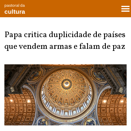
pastoral da
To
cultura
nav
Papa critica duplicidade de países
que vendem armas e falam de paz