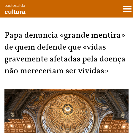
pastoral da
To
cultura
nav
Papa denuncia «grande mentira»
de quem defende que «vidas
gravemente afetadas pela doença
não mereceriam ser vividas»