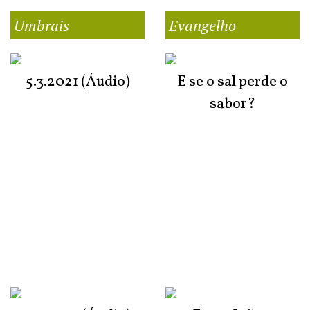
Umbrais
Evangelho
5.3.2021 (Áudio)
E se o sal perde o
sabor?