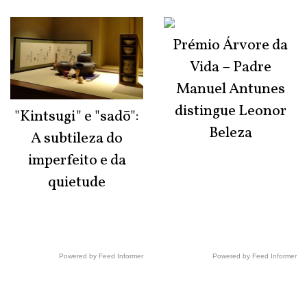
Prémio Árvore da
Vida – Padre
Manuel Antunes
distingue Leonor
"Kintsugi" e "sadō":
Beleza
A subtileza do
imperfeito e da
quietude
Powered by Feed Informer
Powered by Feed Informer