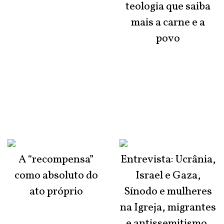
teologia que saiba
mais a carne e a
povo
A “recompensa”
Entrevista: Ucrânia,
como absoluto do
Israel e Gaza,
ato próprio
Sínodo e mulheres
na Igreja, migrantes
e antissemitismo,