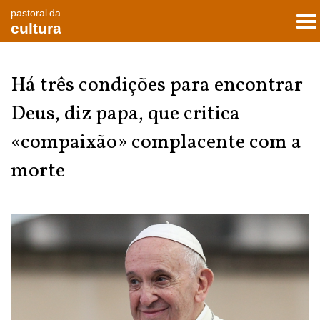
pastoral da
To
cultura
nav
Há três condições para encontrar
Deus, diz papa, que critica
«compaixão» complacente com a
morte