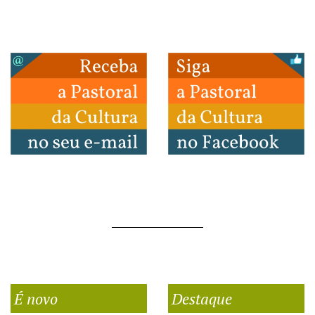
É novo
Destaque