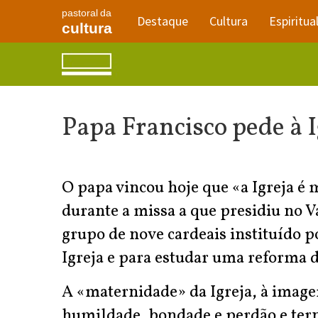
pastoral da
Destaque
Cultura
Espiritua
cultura
Papa Francisco pede à I
O papa vincou hoje que «a Igreja é 
durante a missa a que presidiu no V
grupo de nove cardeais instituído p
Igreja e para estudar uma reforma
A «maternidade» da Igreja, à image
humildade, bondade e perdão e tern