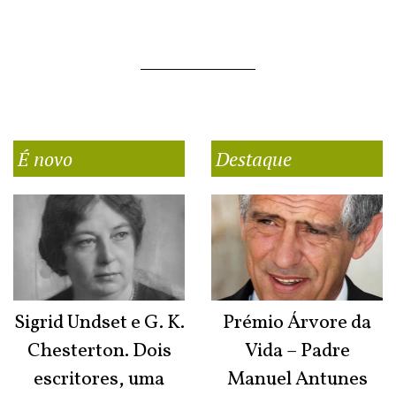
É novo
Destaque
Sigrid Undset e G. K.
Prémio Árvore da
Chesterton. Dois
Vida – Padre
escritores, uma
Manuel Antunes