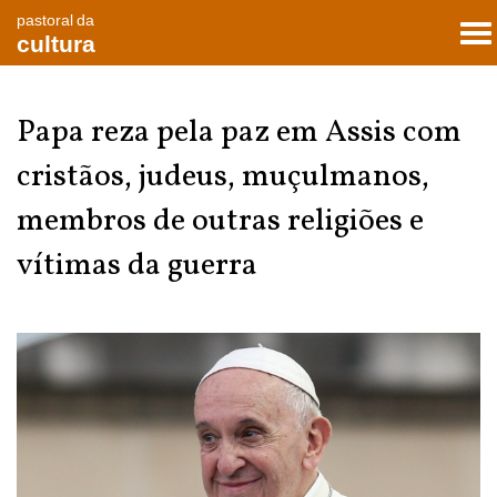
pastoral da
To
cultura
nav
Papa reza pela paz em Assis com
cristãos, judeus, muçulmanos,
membros de outras religiões e
vítimas da guerra