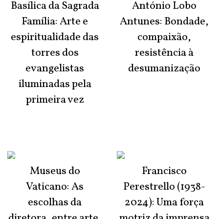
Basílica da Sagrada
António Lobo
Família: Arte e
Antunes: Bondade,
espiritualidade das
compaixão,
torres dos
resistência à
evangelistas
desumanização
iluminadas pela
primeira vez
Museus do
Francisco
Vaticano: As
Perestrello (1938-
escolhas da
2024): Uma força
diretora, entre arte,
motriz da imprensa