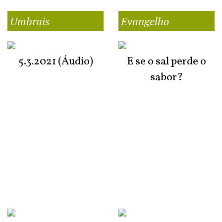
Umbrais
Evangelho
5.3.2021 (Áudio)
E se o sal perde o
sabor?