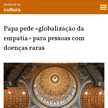
pastoral da
To
cultura
nav
Papa pede «globalização da
empatia» para pessoas com
doenças raras