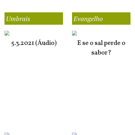
Umbrais
Evangelho
5.3.2021 (Áudio)
E se o sal perde o
sabor?