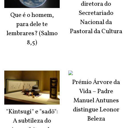
diretora do
Secretariado
Que é o homem,
Nacional da
para dele te
Pastoral da Cultura
lembrares? (Salmo
8,5)
Prémio Árvore da
Vida – Padre
Manuel Antunes
distingue Leonor
"Kintsugi" e "sadō":
Beleza
A subtileza do