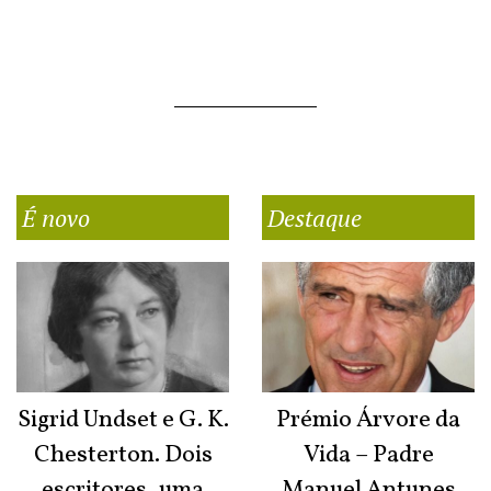
É novo
Destaque
Sigrid Undset e G. K.
Prémio Árvore da
Chesterton. Dois
Vida – Padre
escritores, uma
Manuel Antunes