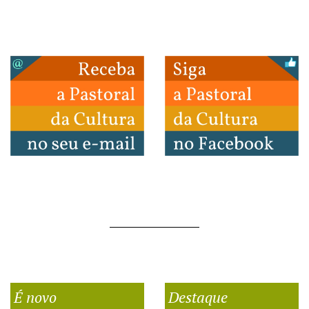
É novo
Destaque