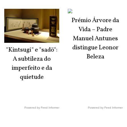
Prémio Árvore da
Vida – Padre
Manuel Antunes
distingue Leonor
"Kintsugi" e "sadō":
Beleza
A subtileza do
imperfeito e da
quietude
Powered by Feed Informer
Powered by Feed Informer