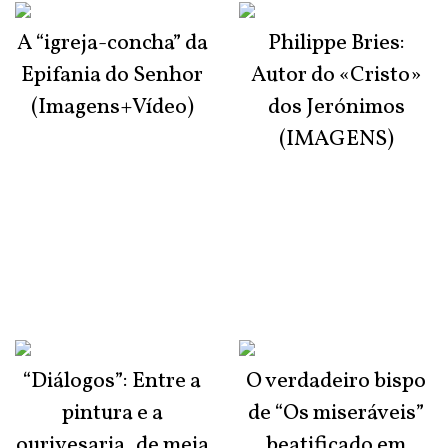
A “igreja-concha” da
Philippe Bries:
Epifania do Senhor
Autor do «Cristo»
(Imagens+Vídeo)
dos Jerónimos
(IMAGENS)
“Diálogos”: Entre a
O verdadeiro bispo
pintura e a
de “Os miseráveis”
ourivesaria, de meia
beatificado em