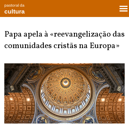
pastoral da
To
cultura
nav
Papa apela à «reevangelização das
comunidades cristãs na Europa»