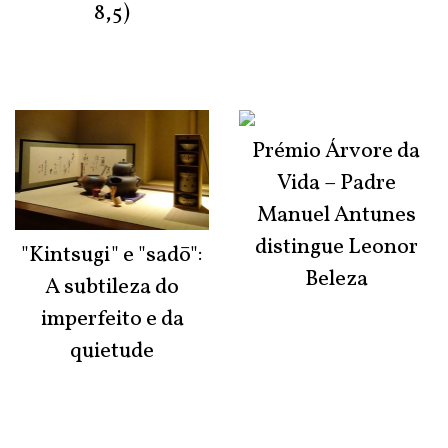
8,5)
Prémio Árvore da
Vida – Padre
Manuel Antunes
distingue Leonor
"Kintsugi" e "sadō":
Beleza
A subtileza do
imperfeito e da
quietude