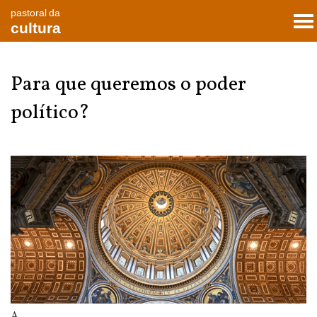
pastoral da
To
cultura
nav
Para que queremos o poder
político?