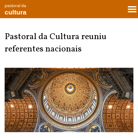
pastoral da
To
cultura
nav
Pastoral da Cultura reuniu
referentes nacionais