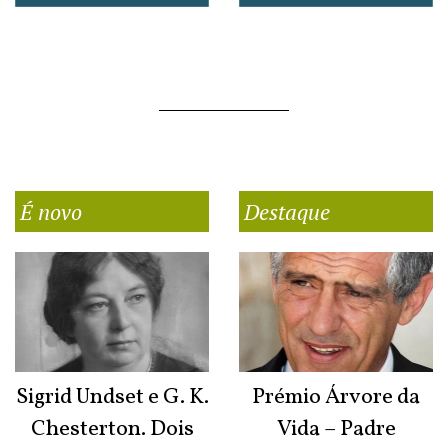
É novo
Destaque
Sigrid Undset e G. K.
Prémio Árvore da
Chesterton. Dois
Vida – Padre