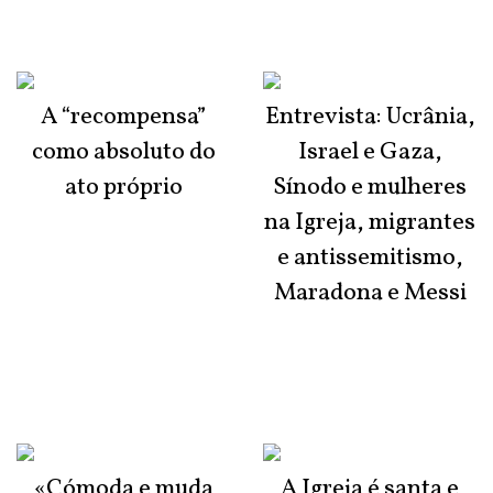
A “recompensa”
Entrevista: Ucrânia,
como absoluto do
Israel e Gaza,
ato próprio
Sínodo e mulheres
na Igreja, migrantes
e antissemitismo,
Maradona e Messi
«Cómoda e muda
A Igreja é santa e