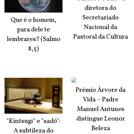
diretora do
Secretariado
Que é o homem,
Nacional da
para dele te
Pastoral da Cultura
lembrares? (Salmo
8,5)
Prémio Árvore da
Vida – Padre
Manuel Antunes
distingue Leonor
"Kintsugi" e "sadō":
Beleza
A subtileza do