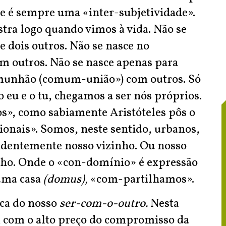
de é sempre uma «inter-subjetividade».
stra logo quando vimos à vida. Não se
e dois outros. Não se nasce no
m outros. Não se nasce apenas para
omunhão (comum-união») com outros. Só
o eu e o tu, chegamos a ser nós próprios.
s», como sabiamente Aristóteles pôs o
onais». Somos, neste sentido, urbanos,
videntemente nosso vizinho. Ou nosso
ho. Onde o «con-domínio» é expressão
uma casa
(domus),
«com-partilhamos».
ica do nosso
ser-com-o-outro.
Nesta
m com o alto preço do compromisso da