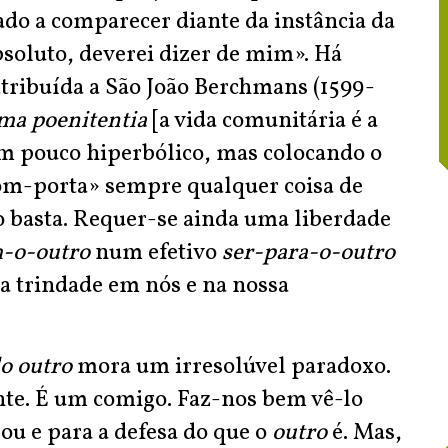
ado a comparecer diante da instância da
absoluto, deverei dizer de mim». Há
atribuída a São João Berchmans (1599-
ima
poenitentia
[a vida comunitária é a
m pouco hiperbólico, mas colocando o
om-porta» sempre qualquer coisa de
o basta. Requer-se ainda uma liberdade
m-o-outro
num efetivo
ser-para-o-outro
a trindade em nós e na nossa
do outro
mora um irresolúvel paradoxo.
te. É um comigo. Faz-nos bem vê-lo
sou e para a defesa do que o
outro
é. Mas,