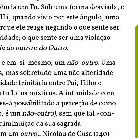
elência um Tu. Sob uma forma desviada, o
Há, quando visto por este ângulo, uma
orque ele reage negando o que sente ser
idade; o que sente ser uma violação
ia do outro
e
do Outro.
o e em-si-mesmo, um
não-outro.
Uma
ós, mas sobretudo uma não alteridade
ade trinitária entre Pai, Filho e
etudo, os místicos. A intimidade com
es-á possibilitado a perceção de como
so, é um
não-outro),
sem que tal «con-
diminuição da sua sagrada
mbém um
outro).
Nicolau de Cusa (1401-