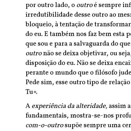
por outro lado, o
outro
é sempre in
irredutibilidade desse outro ao me
bloqueio, à tentação de transforma
do eu. E também nos faz bem esta p
que sou e para a salvaguarda do que
outro
não se deixa objetivar, ou sej
disposição do eu. Não se deixa enca
perante o mundo que o filósofo jud
Pede sim, esse outro tipo de relaç
Tu».
A
experiência da alteridade,
assim a
fundamentais, mostra-se-nos prof
com-o-outro
supõe sempre uma cert