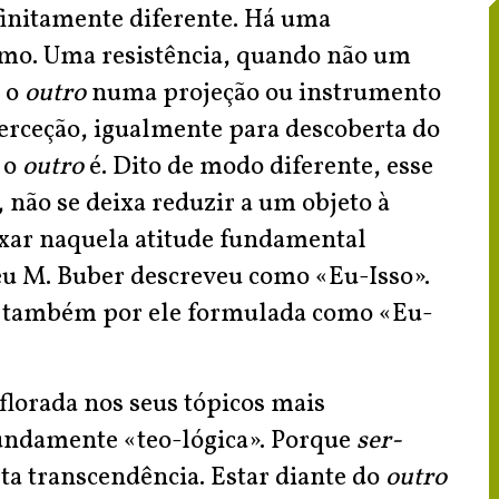
finitamente diferente. Há uma
smo. Uma resistência, quando não um
r o
outro
numa projeção ou instrumento
erceção, igualmente para descoberta do
 o
outro
é. Dito de modo diferente, esse
a, não se deixa reduzir a um objeto à
ixar naquela atitude fundamental
eu M. Buber descreveu como «Eu-Isso».
ão também por ele formulada como «Eu-
florada nos seus tópicos mais
undamente «teo-lógica». Porque
ser-
a transcendência. Estar diante do
outro