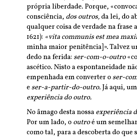
própria liberdade. Porque, «convoc
consciência,
dos outros,
da lei, do 
qualquer coisa de verdade na frase 
1621):
«vita communis est mea max
minha maior penitência]». Talvez u
dedo na ferida:
ser-com-o-outro
«c
ascético. Nisto a espontaneidade nã
empenhada em converter o
ser-co
e
ser-a-partir-do-outro.
Já aqui, um
experiência do outro
.
No âmago desta nossa
experiência 
Por um lado, o
outro
é um semelhan
como tal, para a descoberta do que 