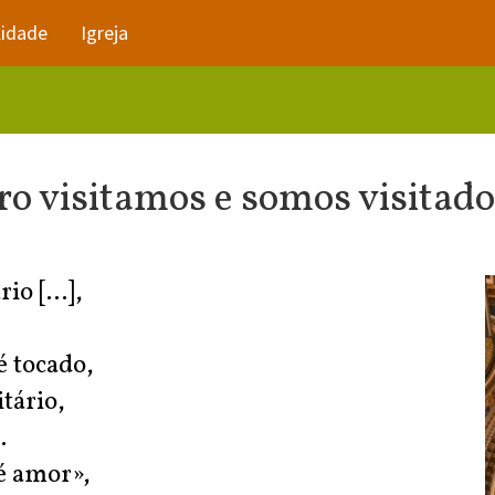
lidade
Igreja
ro visitamos e somos visitad
o [...],
é tocado,
tário,
.
é amor»,