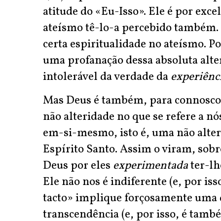
atitude do «Eu-Isso». Ele é por exc
ateísmo tê-lo-a percebido também. 
certa espiritualidade no ateísmo. P
uma profanação dessa absoluta alter
intolerável da verdade da
experiênc
Mas Deus é também, para connosc
não alteridade no que se refere a n
em-si-mesmo, isto é, uma não alterid
Espírito Santo. Assim o viram, sobr
Deus por eles
experimentada
ter-lh
Ele não nos é indiferente (e, por is
tacto» implique forçosamente uma 
transcendência (e, por isso, é ta