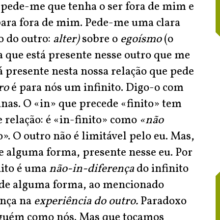
, pede-me que tenha o ser fora de mim e
para fora de mim. Pede-me uma clara
o do outro:
alter)
sobre o
egoísmo
(o
 que está presente nesse outro que me
á presente nesta nossa relação que pede
ro
é para nós um infinito. Digo-o com
inas. O «in» que precede «finito» tem
e relação: é «in-finito» como
«não
o». O outro não é limitável pelo eu. Mas,
e alguma forma, presente nesse eu. Por
inito é uma
não-in-diferença
do infinito
, de alguma forma, ao mencionado
ença na
experiência do outro.
Paradoxo
lguém como nós. Mas que tocamos