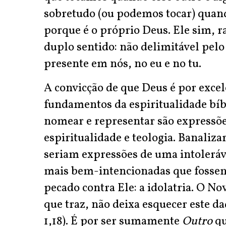
sobretudo (ou podemos tocar) quand
porque é o próprio Deus. Ele sim, 
duplo sentido: não delimitável pel
presente em nós, no eu e no tu.
A convicção de que Deus é por exce
fundamentos da espiritualidade bíbl
nomear e representar são expressõe
espiritualidade e teologia. Banaliza
seriam expressões de uma intoleráve
mais bem-intencionadas que fosse
pecado contra Ele: a idolatria. O N
que traz, não deixa esquecer este d
1,18). É por ser sumamente
Outro
qu