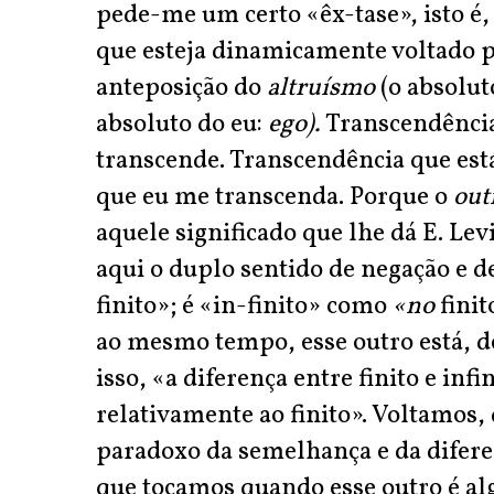
pede-me um certo «êx-tase», isto é
que esteja dinamicamente voltado 
anteposição do
altruísmo
(o absolut
absoluto do eu:
ego).
Transcendência
transcende. Transcendência que est
que eu me transcenda. Porque o
out
aquele significado que lhe dá E. Lev
aqui o duplo sentido de negação e d
finito»; é «in-finito» como
«no
finit
ao mesmo tempo, esse outro está, d
isso, «a diferença entre finito e inf
relativamente ao finito». Voltamos
paradoxo da semelhança e da difer
que tocamos quando esse outro é a