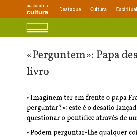
pastoral da
Destaque
Cultura
Espiritua
cultura
«Perguntem»: Papa desa
livro
«Imaginem ter em frente o papa Fra
perguntar?»: este é o desafio lanç
questionar o pontífice através de u
«Podem perguntar-lhe qualquer coi