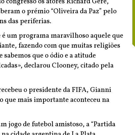
o congresso os atores Richard Gere,
beram o prémio “Oliveira da Paz” pelo
s das periferias.
e é um programa maravilhoso aquele que
iante, fazendo com que muitas religiões
e sabemos que o ódio e a atitude
lcadas», declarou Clooney, citado pela
recebeu o presidente da FIFA, Gianni
 é o que mais importante aconteceu na
um jogo de futebol amistoso, a “Partida
, na cidade argentina de La Plata.