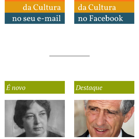
É novo
Destaque