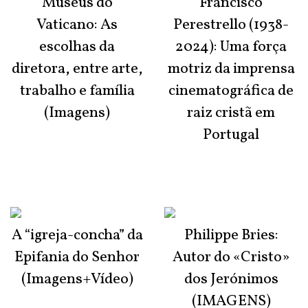
Museus do
Francisco
Vaticano: As
Perestrello (1938-
escolhas da
2024): Uma força
diretora, entre arte,
motriz da imprensa
trabalho e família
cinematográfica de
(Imagens)
raiz cristã em
Portugal
A “igreja-concha” da
Philippe Bries:
Epifania do Senhor
Autor do «Cristo»
(Imagens+Vídeo)
dos Jerónimos
(IMAGENS)