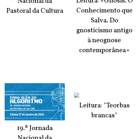
Leitura: «Gnosis. O
Nacional da
Conhecimento que
Pastoral da Cultura
Salva. Do
gnosticismo antigo
à neognose
contemporânea»
Leitura: "Teorbas
brancas"
19.ª Jornada
Nacional da