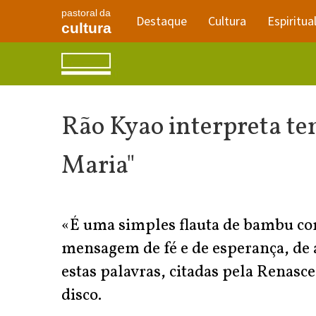
pastoral da
Destaque
Cultura
Espiritua
cultura
Rão Kyao interpreta tem
Maria"
«É uma simples flauta de bambu c
mensagem de fé e de esperança, de 
estas palavras, citadas pela Renasc
disco.