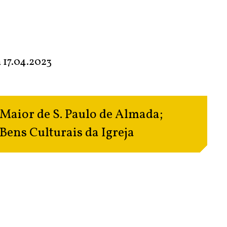
m
17.04.2023
Maior de S. Paulo de Almada
;
Bens Culturais da Igreja