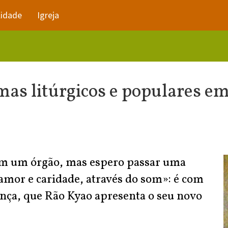
lidade
Igreja
as litúrgicos e populares em
om um órgão, mas espero passar uma
amor e caridade, através do som»: é com
ença, que Rão Kyao apresenta o seu novo