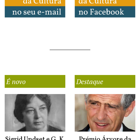
É novo
Destaque
Sigrid Undset e G. K.
Prémio Árvore da