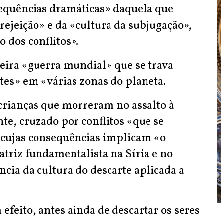
sequências dramáticas» daquela que
ejeição» e da «cultura da subjugação»,
 dos conflitos».
deira «guerra mundial» que se trava
tes» em «várias zonas do planeta.
crianças que morreram no assalto à
nte, cruzado por conflitos «que se
cujas consequências implicam «o
riz fundamentalista na Síria e no
cia da cultura do descarte aplicada a
feito, antes ainda de descartar os seres