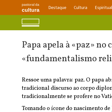
pastoral da
Destaque
Cultura
Espiritua
cultura
Papa apela à «paz» no 
«fundamentalismo relig
Ressoe uma palavra: paz. O papa abr
tradicional discurso ao corpo diplo
tradicionalmente se profere no Vati
Tomando o ícone do nascimento de 