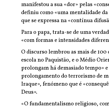
manifestou a sua «dor» pelas «con
definiu como «uma mentalidade da r
que se expressa na «contínua difusão
Para o papa, trata-se de uma verda
«com formas e intensidades diferen
O discurso lembrou as mais de 100 
escola no Paquistão, e o Médio Orie
prolongam há demasiado tempo» e 
prolongamento do terrorismo de mat
Iraque», fenómeno que é «consequên
Deus».
«O fundamentalismo religioso, com e