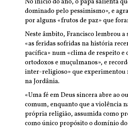
No início do ano, o papa salienta qu
dominado pelo pessimismo», e agrad
por alguns «frutos de paz» que for
Neste âmbito, Francisco lembrou a s
«as feridas sofridas na história rec
pacífica» num «clima de respeito e c
ortodoxos e muçulmanos», e recor
inter-religioso» que experimentou 
na Jordânia.
«Uma fé em Deus sincera abre ao ou
comum, enquanto que a violência n
própria religião, assumida como pr
como único propósito o domínio d