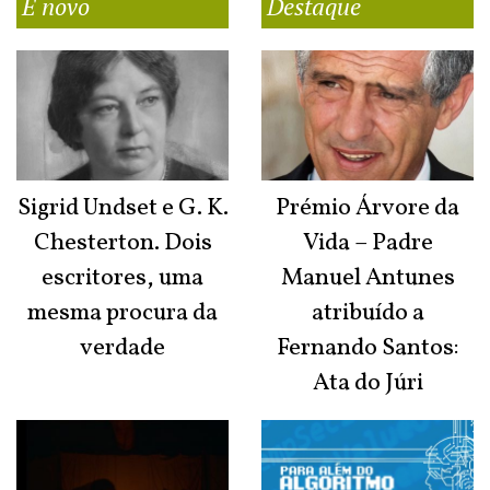
É novo
Destaque
Sigrid Undset e G. K.
Prémio Árvore da
Chesterton. Dois
Vida – Padre
escritores, uma
Manuel Antunes
mesma procura da
atribuído a
verdade
Fernando Santos:
Ata do Júri