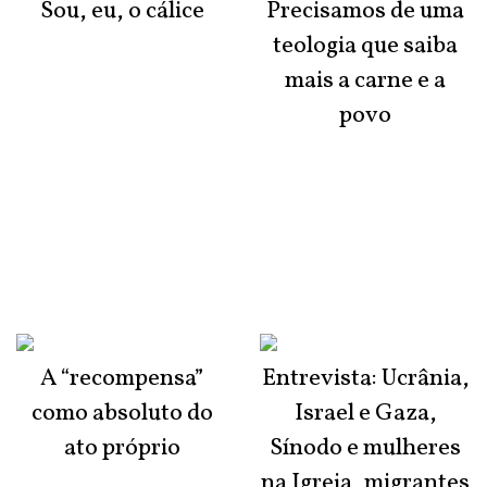
Sou, eu, o cálice
Precisamos de uma
teologia que saiba
mais a carne e a
povo
A “recompensa”
Entrevista: Ucrânia,
como absoluto do
Israel e Gaza,
ato próprio
Sínodo e mulheres
na Igreja, migrantes