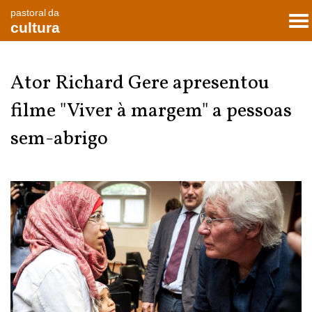
pastoral da
To
cultura
nav
Ator Richard Gere apresentou
filme "Viver à margem" a pessoas
sem-abrigo