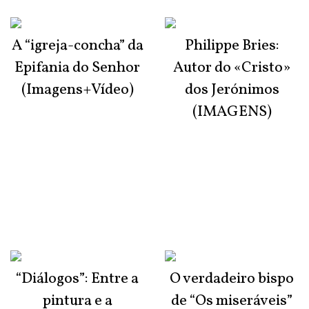
A “igreja-concha” da
Philippe Bries:
Epifania do Senhor
Autor do «Cristo»
(Imagens+Vídeo)
dos Jerónimos
(IMAGENS)
“Diálogos”: Entre a
O verdadeiro bispo
pintura e a
de “Os miseráveis”