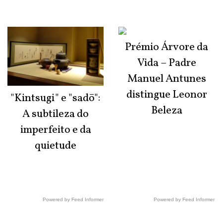
Prémio Árvore da
Vida – Padre
Manuel Antunes
distingue Leonor
"Kintsugi" e "sadō":
Beleza
A subtileza do
imperfeito e da
quietude
Powered by Feed Informer
Powered by Feed Informer