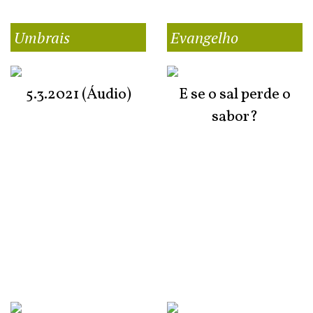
Umbrais
Evangelho
5.3.2021 (Áudio)
E se o sal perde o
sabor?