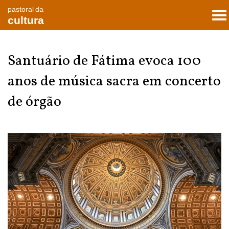
pastoral da
To
cultura
nav
Santuário de Fátima evoca 100
anos de música sacra em concerto
de órgão