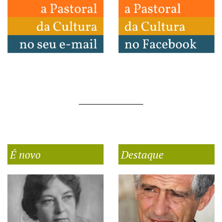
É novo
Destaque