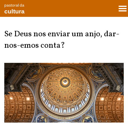
pastoral da
To
cultura
nav
Se Deus nos enviar um anjo, dar-
nos-emos conta?