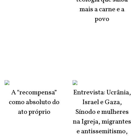
mais a carne e a
povo
A “recompensa”
Entrevista: Ucrânia,
como absoluto do
Israel e Gaza,
ato próprio
Sínodo e mulheres
na Igreja, migrantes
e antissemitismo,