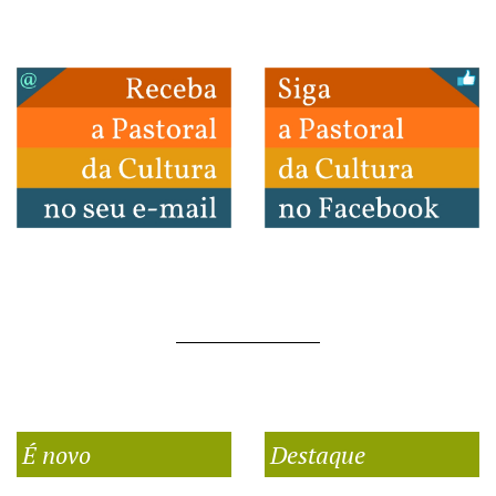
É novo
Destaque