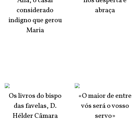
Ana, o casal
nos desperta e
considerado
abraça
indigno que gerou
Maria
Os livros do bispo
«O maior de entre
das favelas, D.
vós será o vosso
Hélder Câmara
servo»