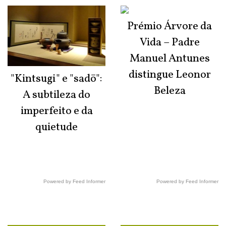
Prémio Árvore da
Vida – Padre
Manuel Antunes
distingue Leonor
"Kintsugi" e "sadō":
Beleza
A subtileza do
imperfeito e da
quietude
Powered by Feed Informer
Powered by Feed Informer