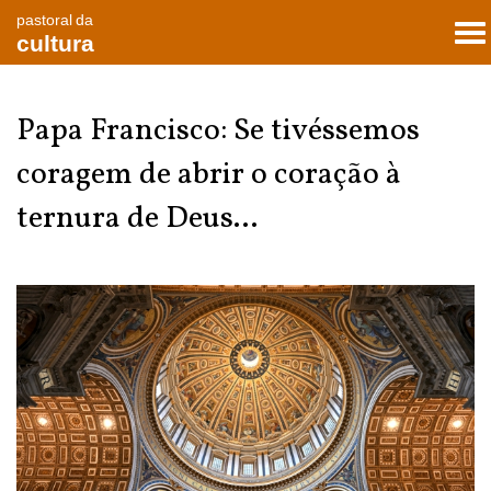
pastoral da
To
cultura
nav
Papa Francisco: Se tivéssemos
coragem de abrir o coração à
ternura de Deus...