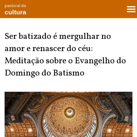
pastoral da
To
cultura
nav
Ser batizado é mergulhar no
amor e renascer do céu:
Meditação sobre o Evangelho do
Domingo do Batismo