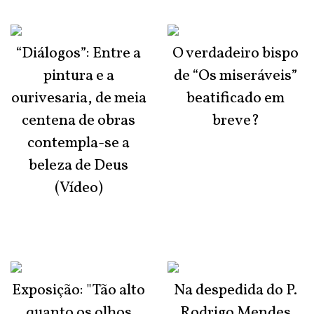
“Diálogos”: Entre a
O verdadeiro bispo
pintura e a
de “Os miseráveis”
ourivesaria, de meia
beatificado em
centena de obras
breve?
contempla-se a
beleza de Deus
(Vídeo)
Exposição: "Tão alto
Na despedida do P.
quanto os olhos
Rodrigo Mendes