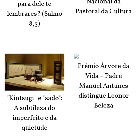
Nacional da
para dele te
Pastoral da Cultura
lembrares? (Salmo
8,5)
Prémio Árvore da
Vida – Padre
Manuel Antunes
distingue Leonor
"Kintsugi" e "sadō":
Beleza
A subtileza do
imperfeito e da
quietude