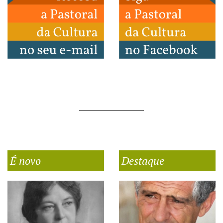
É novo
Destaque