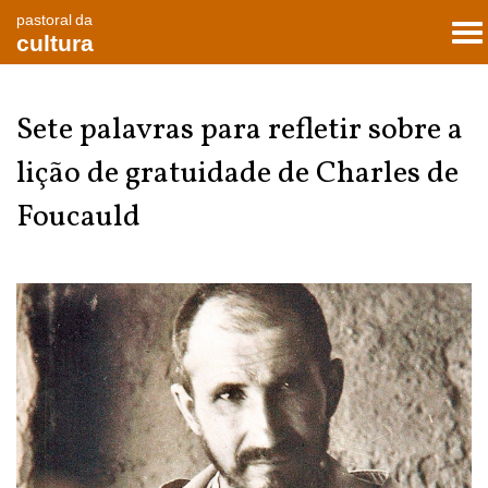
pastoral da
To
cultura
nav
Sete palavras para refletir sobre a
lição de gratuidade de Charles de
Foucauld