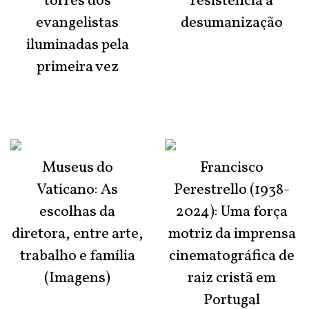
torres dos
resistência à
evangelistas
desumanização
iluminadas pela
primeira vez
Museus do
Francisco
Vaticano: As
Perestrello (1938-
escolhas da
2024): Uma força
diretora, entre arte,
motriz da imprensa
trabalho e família
cinematográfica de
(Imagens)
raiz cristã em
Portugal