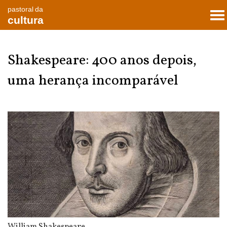
pastoral da
To
cultura
nav
Shakespeare: 400 anos depois,
uma herança incomparável