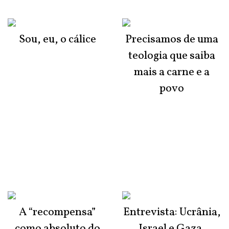
Sou, eu, o cálice
Precisamos de uma
teologia que saiba
mais a carne e a
povo
A “recompensa”
Entrevista: Ucrânia,
como absoluto do
Israel e Gaza,