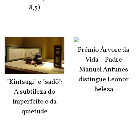
8,5)
Prémio Árvore da
Vida – Padre
Manuel Antunes
distingue Leonor
"Kintsugi" e "sadō":
Beleza
A subtileza do
imperfeito e da
quietude