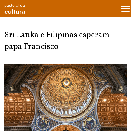
pastoral da
To
cultura
nav
Sri Lanka e Filipinas esperam
papa Francisco