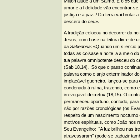
Milton alude a um Salmo. É o 85 que
amor e a fidelidade vão encontrar-se.
justiça e a paz. / Da terra vai brotar 
descerá do céu».
A tradição colocou no decorrer da no
Jesus, com base na leitura livre de 
da
Sabedoria
: «Quando um silêncio p
todas as coisase a noite ia a meio do
tua palavra omnipotente desceu do cé
(Sab 18,14). Só que o passo continu
palavra como o anjo exterminador 
implacável guerreiro, lançou-se para 
condenada à ruína, trazendo, como es
irrevogável decreto» (18,15). O contra
permaneceu oportuno, contudo, para 
não por razões cronológicas (os Eva
respeito de um nascimento nocturno
motivos espirituais, como João nos r
Seu Evangelho: "A luz brilhou nas tr
atravessaram" (pode-se traduzir ta