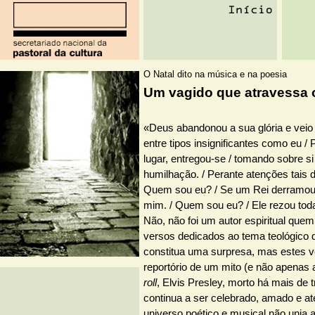
O Natal dito na música e na poesia
Um vagido que atravessa 
«Deus abandonou a sua glória e veio 
entre tipos insignificantes como eu 
lugar, entregou-se / tomando sobre s
humilhação. / Perante atenções tais 
Quem sou eu? / Se um Rei derramou
mim. / Quem sou eu? / Ele rezou toda
Não, não foi um autor espiritual que
versos dedicados ao tema teológico 
constitua uma surpresa, mas estes v
reportório de um mito (e não apenas
roll
, Elvis Presley, morto há mais de 
continua a ser celebrado, amado e at
universo poético e musical não unia