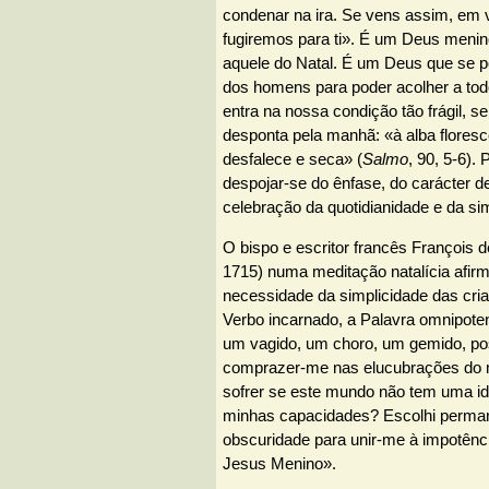
condenar na ira. Se vens assim, em v
fugiremos para ti». É um Deus menino
aquele do Natal. É um Deus que se põ
dos homens para poder acolher a to
entra na nossa condição tão frágil, 
desponta pela manhã: «à alba floresc
desfalece e seca» (
Salmo
, 90, 5-6).
despojar-se do ênfase, do carácter d
celebração da quotidianidade e da si
O bispo e escritor francês François 
1715) numa meditação natalícia afir
necessidade da simplicidade das cri
Verbo incarnado, a Palavra omnipoten
um vagido, um choro, um gemido, po
comprazer-me nas elucubrações do m
sofrer se este mundo não tem uma ide
minhas capacidades? Escolhi permane
obscuridade para unir-me à impotênc
Jesus Menino».