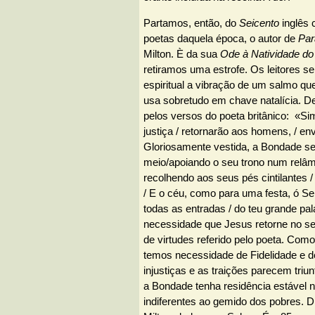
Partamos, então, do
Seicento
inglês
poetas daquela época, o autor de
Par
Milton. È da sua
Ode à Natividade do
retiramos uma estrofe. Os leitores se
espiritual a vibração de um salmo que 
usa sobretudo em chave natalícia. D
pelos versos do poeta britânico: «Sim
justiça / retornarão aos homens, / env
Gloriosamente vestida, a Bondade se
meio/apoiando o seu trono num relâm
recolhendo aos seus pés cintilantes 
/ E o céu, como para uma festa, ó Se
todas as entradas / do teu grande palá
necessidade que Jesus retorne no se
de virtudes referido pelo poeta. Como
temos necessidade de Fidelidade e d
injustiças e as traições parecem triu
a Bondade tenha residência estável 
indiferentes ao gemido dos pobres. 