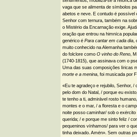
sentimentos, mobiliza-se a retórica d
vaga que se alimenta de símbolos pas
abetos e neve. E contudo é possível 
Senhor com ternura, também na sobri
o Mistério da Encarnação exige. Aj
oração que entrou na himníca popular
genérico é
Para cantar em cada dia
,
muito conhecido na Alemanha també
do folclore como
O vinho do Reno
, M
(1740-1815), que assinava com o p
Uma das suas composições líricas 
morte e a menina
, foi musicada por 
«Eu te agradeço e rejubilo, Senhor, 
pelo dom do Natal, / porque eu existo,
te tenho a ti, admirável rosto humano,
montes e o mar, / a floresta e o camp
noite posso caminhar/ sob o exército 
querida; / e porque me sinto feliz /
pequeninos vínhamos/ para ver o que
tinha deixado. Amén». Sem outras pre