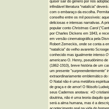
quiser sair do género por nós adoptad
infindável literatura “natalícia” dever
com o embaraço da escolha. Permit
conselho entre os mil possíveis: aqu
deliciosas e intensas narrativas. A pr
popular conto
Christmas Carol
("Cant
por Charles Dickens em 1843, e rec
em versão cinematográfica pela Disn
Robert Zemeckis, onde se conta a e
“natalícia” do velho avarento Scrooge
conhecido mas igualmente intenso
O
americano O. Henry, pseudónimo de W
(1862-1910), breve história de um ca
um presente "surpreendentemente" in
extraordinariamente emblemático do 
O Natal não é uma metáfora espiritua
de graça e de amor! O filósofo Ludwi
seus Cadernos anotava: «O cristian
doutrina, não é uma teoria daquilo que
será a alma humana, mas é a descri
acontecimento real na vida do home