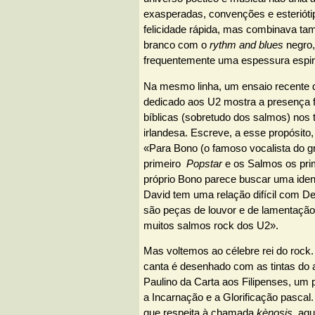
exasperadas, convenções e esteriótip
felicidade rápida, mas combinava t
branco com o
rythm and blues
negro,
frequentemente uma espessura espiri
Na mesmo linha, um ensaio recente 
dedicado aos U2 mostra a presença f
bíblicas (sobretudo dos salmos) nos 
irlandesa. Escreve, a esse propósito, 
«Para Bono (o famoso vocalista do gr
primeiro
Popstar
e os Salmos os pri
próprio Bono parece buscar uma ident
David tem uma relação difícil com D
são peças de louvor e de lamentaçã
muitos salmos rock dos U2».
Mas voltemos ao célebre rei do rock.
canta é desenhado com as tintas do 
Paulino da Carta aos Filipenses, um 
a Incarnação e a Glorificação pascal
que respeita à chamada
kènosis
, aq