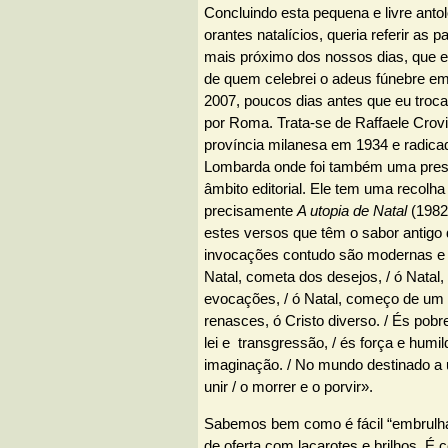
Concluindo esta pequena e livre antol
orantes natalícios, queria referir as 
mais próximo dos nossos dias, que e
de quem celebrei o adeus fúnebre em
2007, poucos dias antes que eu troc
por Roma. Trata-se de Raffaele Crovi
província milanesa em 1934 e radica
Lombarda onde foi também uma pres
âmbito editorial. Ele tem uma recolha 
precisamente
A utopia de Natal
(1982
estes versos que têm o sabor antigo d
invocações contudo são modernas e
Natal, cometa dos desejos, / ó Natal,
evocações, / ó Natal, começo de um 
renasces, ó Cristo diverso. / És pobr
lei e transgressão, / és força e humil
imaginação. / No mundo destinado a 
unir / o morrer e o porvir».
Sabemos bem como é fácil “embrulha
de oferta com laçarotes e brilhos. É c