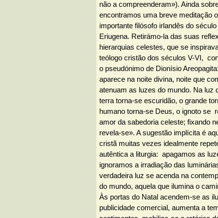
não a compreenderam»). Ainda sobre
encontramos uma breve meditação o
importante filósofo irlandês do sécul
Eriugena. Retirámo-la das suas refle
hierarquias celestes, que se inspir
teólogo cristão dos séculos V-VI, c
o pseudónimo de Dionísio Areopagita:
aparece na noite divina, noite que 
atenuam as luzes do mundo. Na luz d
terra torna-se escuridão, o grande to
humano torna-se Deus, o ignoto se re
amor da sabedoria celeste; fixando ne
revela-se». A sugestão implícita é aq
cristã muitas vezes idealmente repet
autêntica a liturgia: apagamos as luz
ignoramos a irradiação das luminári
verdadeira luz se acenda na contempl
do mundo, aquela que ilumina o cami
Às portas do Natal acendem-se as i
publicidade comercial, aumenta a te