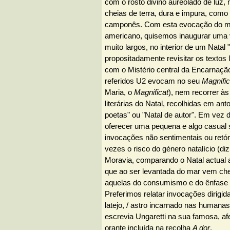
com o rosto divino aureolado de luz
cheias de terra, dura e impura, como 
camponês. Com esta evocação do mí
americano, quisemos inaugurar uma
muito largos, no interior de um Natal
propositadamente revisitar os textos 
com o Mistério central da Encarnação
referidos U2 evocam no seu
Magnific
Maria, o
Magnificat
), nem recorrer às 
literárias do Natal, recolhidas em anto
poetas" ou "Natal de autor". Em vez 
oferecer uma pequena e algo casual 
invocações não sentimentais ou retór
vezes o risco do género natalício (diz
Moravia, comparando o Natal actual 
que ao ser levantada do mar vem che
aquelas do consumismo e do ênfase 
Preferimos relatar invocações dirigida
latejo, / astro incarnado nas humana
escrevia Ungaretti na sua famosa, af
orante incluída na recolha
A dor
.