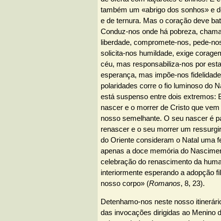
também um «abrigo dos sonhos» e de
e de ternura. Mas o coração deve bat
Conduz-nos onde há pobreza, chama
liberdade, compromete-nos, pede-n
solicita-nos humildade, exige corage
céu, mas responsabiliza-nos por esta
esperança, mas impõe-nos fidelidade
polaridades corre o fio luminoso do N
está suspenso entre dois extremos: B
nascer e o morrer de Cristo que vem
nosso semelhante. O seu nascer é p
renascer e o seu morrer um ressurgir.
do Oriente consideram o Natal uma f
apenas a doce memória do Nascimen
celebração do renascimento da hum
interiormente esperando a adopção fil
nosso corpo» (
Romanos
, 8, 23).
Detenhamo-nos neste nosso itinerário
das invocações dirigidas ao Menino