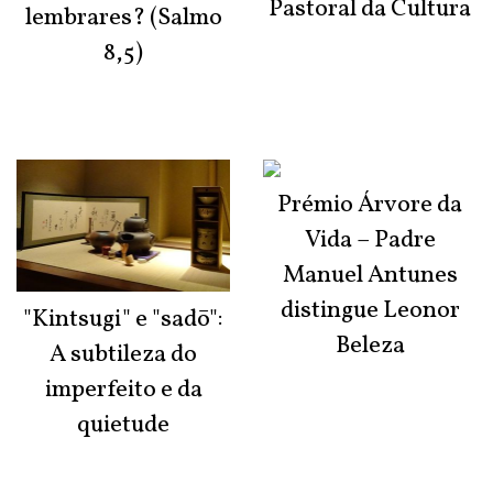
Pastoral da Cultura
lembrares? (Salmo
8,5)
Prémio Árvore da
Vida – Padre
Manuel Antunes
distingue Leonor
"Kintsugi" e "sadō":
Beleza
A subtileza do
imperfeito e da
quietude