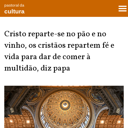
pastoral da
To
cultura
nav
Cristo reparte-se no pão e no
vinho, os cristãos repartem fé e
vida para dar de comer à
multidão, diz papa