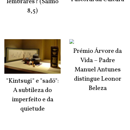
lembrares? (Salmo
8,5)
Prémio Árvore da
Vida – Padre
Manuel Antunes
distingue Leonor
"Kintsugi" e "sadō":
Beleza
A subtileza do
imperfeito e da
quietude