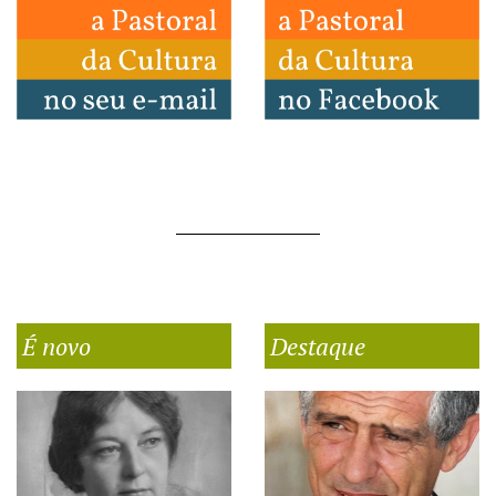
É novo
Destaque