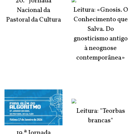
20.ª Jornada
Leitura: «Gnosis. O
Nacional da
Conhecimento que
Pastoral da Cultura
Salva. Do
gnosticismo antigo
à neognose
contemporânea»
Leitura: "Teorbas
brancas"
19.ª Jornada