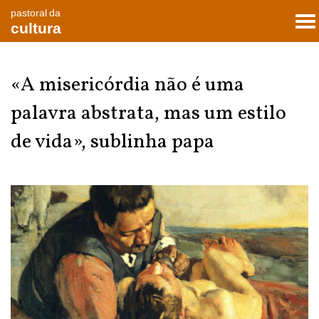
pastoral da
To
cultura
nav
«A misericórdia não é uma
palavra abstrata, mas um estilo
de vida», sublinha papa