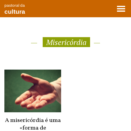
pastoral da
Toggl
cultura
navig
Misericórdia
A misericórdia é uma
«forma de