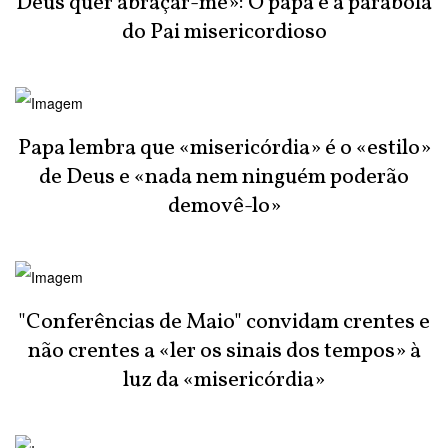
Deus quer abraçar-me»: O papa e a parábola
do Pai misericordioso
Papa lembra que «misericórdia» é o «estilo»
de Deus e «nada nem ninguém poderão
demovê-lo»
"Conferências de Maio" convidam crentes e
não crentes a «ler os sinais dos tempos» à
luz da «misericórdia»