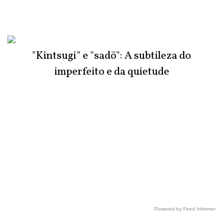
"Kintsugi" e "sadō": A subtileza do
imperfeito e da quietude
Powered by Feed Informer