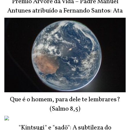
Prémio Árvore da Vida – Padre Manuel
Antunes atribuído a Fernando Santos: Ata
do Júri
Que é o homem, para dele te lembrares?
(Salmo 8,5)
"Kintsugi" e "sadō": A subtileza do