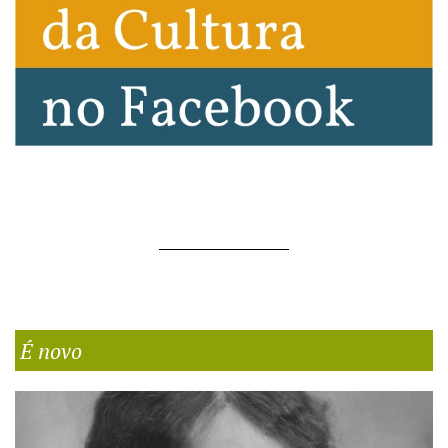
É novo