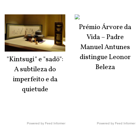
Prémio Árvore da
Vida – Padre
Manuel Antunes
distingue Leonor
"Kintsugi" e "sadō":
Beleza
A subtileza do
imperfeito e da
quietude
Powered by Feed Informer
Powered by Feed Informer