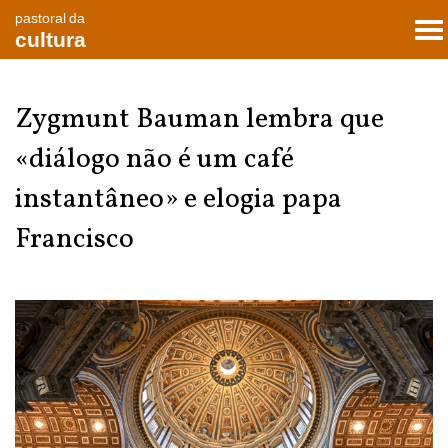
pastoral da
To
cultura
nav
Zygmunt Bauman lembra que
«diálogo não é um café
instantâneo» e elogia papa
Francisco