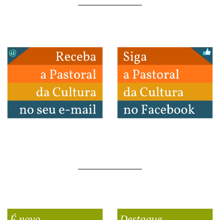
É novo
Destaque