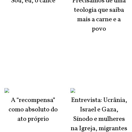
Sou, eu, o cálice
Precisamos de uma
teologia que saiba
mais a carne e a
povo
A “recompensa”
Entrevista: Ucrânia,
como absoluto do
Israel e Gaza,
ato próprio
Sínodo e mulheres
na Igreja, migrantes