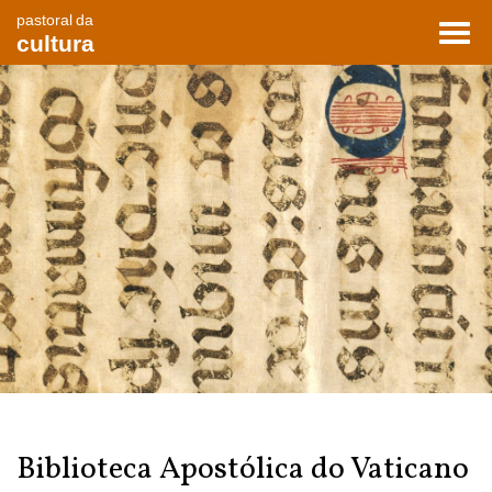
pastoral da
Toggl
cultura
navig
Biblioteca Apostólica do Vaticano