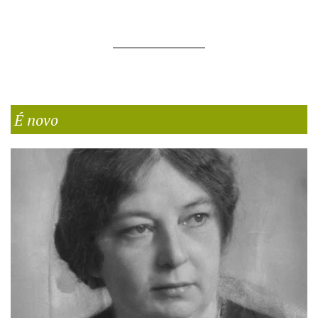
É novo