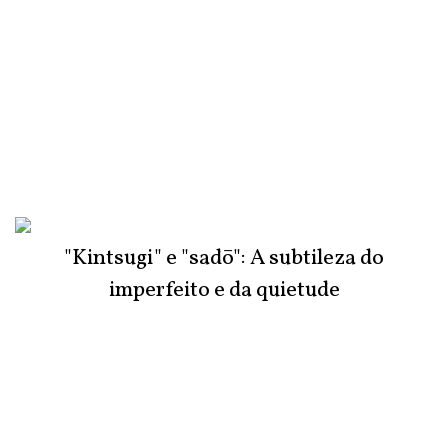
"Kintsugi" e "sadō": A subtileza do
imperfeito e da quietude