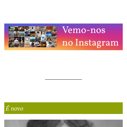
É novo