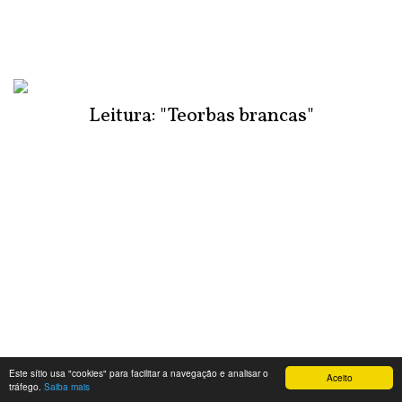
Leitura: "Teorbas brancas"
Este sítio usa "cookies" para facilitar a navegação e analisar o
Aceito
tráfego.
Saiba mais