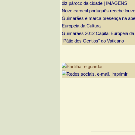
diz pároco da cidade | IMAGENS |
Novo cardeal português recebe louv
Guimarães e marca presença na aber
Europeia da Cultura
Guimarães 2012 Capital Europeia da 
"Pátio dos Gentios" do Vaticano