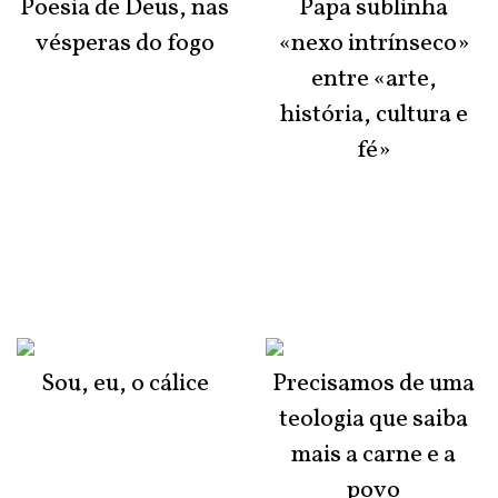
Poesia de Deus, nas
Papa sublinha
vésperas do fogo
«nexo intrínseco»
entre «arte,
história, cultura e
fé»
Sou, eu, o cálice
Precisamos de uma
teologia que saiba
mais a carne e a
povo