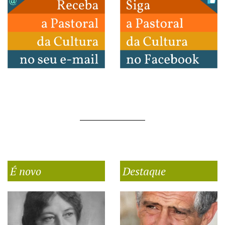
É novo
Destaque