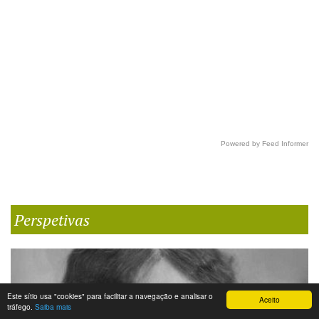
Powered by Feed Informer
Perspetivas
Este sítio usa "cookies" para facilitar a navegação e analisar o
Aceito
tráfego.
Saiba mais