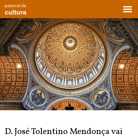
pastoral da
Toggl
cultura
navig
D. José Tolentino Mendonça vai